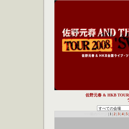
佐野元春 & HKB TOUR 
<<<前のページ
|
1
|
2
|
3
|
4
|
5