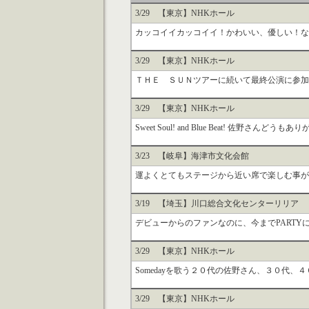
3/29 【東京】NHKホール
カッコイイカッコイイ！かわいい、優しい！なん
3/29 【東京】NHKホール
ＴＨＥ ＳＵＮツアーに続いて最終公演に参加で
3/29 【東京】NHKホール
Sweet Soul! and Blue Beat! 佐野さ
3/23 【岐阜】海津市文化会館
運よくとてもステージから近い席で楽しむ事がで
3/19 【埼玉】川口総合文化センターリリア
デビューからのファンなのに、今までPARTY
3/29 【東京】NHKホール
Somedayを歌う２０代の佐野さん、３０代、４０
3/29 【東京】NHKホール