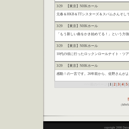
3/29 【東京】NHKホール
元春＆HKB＆TTシスターズ＆スパムさんそし
3/29 【東京】NHKホール
「もう新しい曲をかき始めてる！」という力強い
3/29 【東京】NHKホール
10代の頃に行ったロックンロールナイト・ツア
3/29 【東京】NHKホール
感動！の一言です。26年前から、佐野さんがよ
<<<前のページ
|
1
|
2
|
3
|
4
|
5
（MW
copyright 2008 Daisy