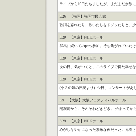
ライブから10日たちましたが、まだまだ余韻に
3/26 【福岡】福岡市民会館
歌詞を忘れたり、歌いだしをドジッたりと、少々
3/29 【東京】NHKホール
群馬に続いてのparty参加。待ち焦がれていた
3/29 【東京】NHKホール
次の日、気がつくと、このライブで得た幸せな気
3/29 【東京】NHKホール
(小２の娘の日記より）今日、コンサートがあり
3/9 【大阪】大阪フェスティバルホール
開演前から、そわそわどきどき。 始まってから
3/29 【東京】NHKホール
心がしなやかになった素敵な夜だった。元春さん