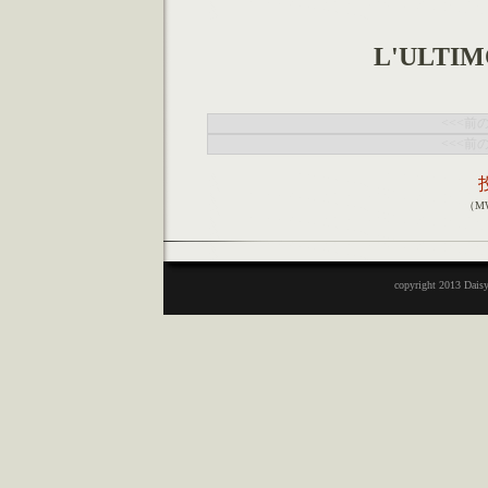
L'ULTIM
<<<前
<<<前
（M
copyright 2013 Daisy