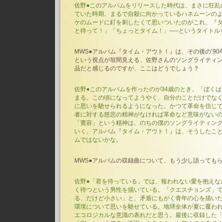
佐野●このアルバムをリリースした時代は、まさに狂乱の
ていた時期。まるで自殺に向かっているハネムーンの
ケのムードに釘を刺したくて思いついたのがこれ。『タ
と待って！」「ちょっとタイム！」──というタイトル
MWS●アルバム『タイム・アウト！』は、その後の’9
という視点が垣間見える、佐野さんのソングライティ
品だと感じるのですが、ここはどうでしょう？
佐野●このアルバムを作ったのが34歳のとき。「ぼく
まる。この頃になってようやく、自分のことだけでな
に思いを馳せられるようになった。かつて革命を信じ
者に対する慈悲の精神がなければ革命など意味がない
「寛容」という精神は、のちの僕のソングライティン
いく。アルバム『タイム・アウト！』は、そうしたこ
ムではないかな。
MWS●アルバムの収録曲について、もう少し語っても
佐野●「君を待っている」では、報われない愛を抱えな
く待つという男性を描いている。「クエスチョンズ」
る、だけど小さい」と、矛盾にもがく青年の心を描い
環境について思いを馳せている。地球全体が夏に覆わ
エコロジカルな意識の表れだと思う。最後に収録した