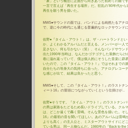
「家」という概念に正面から向きあった初めての曲で
一言で言えば「再生する場所」だ。狂乱の’80年代か
再生を願う男を描いた。
MWS●サウンドの面では、バンドによる純然たるアナ
で、逆に今の時代にも通じる普遍的なロックサウンド
佐野●『タイム・アウト！』は、ザ・ハートランドとい
か、よくわかるアルバムだと言える。メンバーが一人
足さない、何も引かない（笑）、そんなバンドサウン
出た1990年当時は、なんだかゴテゴテした装飾だら
巷に溢れ返っていて、僕は個人的にそうした音楽に辟
いたので、この『タイム・アウト！』ではそれまでの
自分たちの等身大の気持ちに合った、アナログレコー
な感じが出て、結果は良かったと思う。
MWS●そして、この『タイム・アウト！』のラストナ
ィート16』の冒頭につながっていくという仕掛けが...
佐野●そうです。『タイム・アウト！』のラストナンバ
の男は家路をたどるため長いドライブしている。クル
は、どこか遠くで轟く雷鳴。そんな景色を描いた。そ
16』の最初の音を聞いてほしい。あのアルバムは雷鳴
よりも高く」の主人公と、ミスターアウトサイドにど
ている男は、同一人物なんだ。1980年の『Back to the