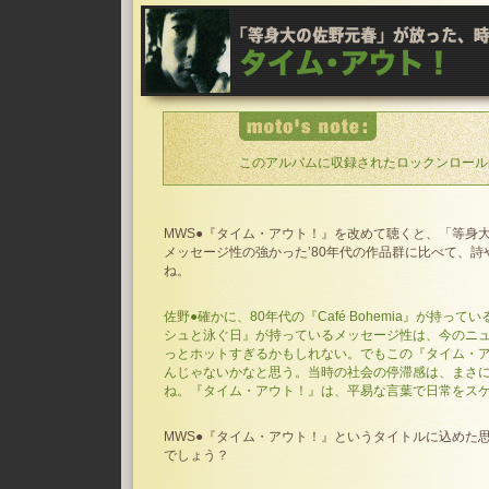
このアルバムに収録されたロックンロール
MWS●『タイム・アウト！』を改めて聴くと、「等身
メッセージ性の強かった’80年代の作品群に比べて、
ね。
佐野●確かに、80年代の『Café Bohemia』が持っ
シュと泳ぐ日』が持っているメッセージ性は、今のニ
っとホットすぎるかもしれない。でもこの『タイム・
んじゃないかなと思う。当時の社会の停滞感は、まさ
ね。『タイム・アウト！』は、平易な言葉で日常をス
MWS●『タイム・アウト！』というタイトルに込めた
でしょう？