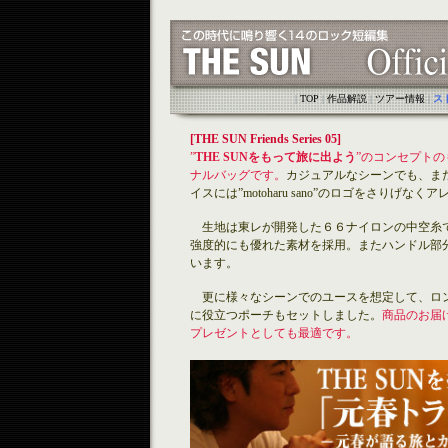
|
TOP
|
作品解説
|
ツアー情報
|
ス
[THE SUN Friends Series 05]
”
THE SUNをもって旅に出よう
”のコンセプトの
ナルバッグです。
カジュアルなシーンでも、ま
イスには”motoharu sano”のロゴをさりげなく
生地は東レが開発した６６ナイロンの中空糸で
強度的にも優れた素材を採用。またハンドル部
います。
更に様々なシーンでのユースを想定して、ロン
に役立つポーチもセットしました。
商品のお届
プレゼントとしても最適です。