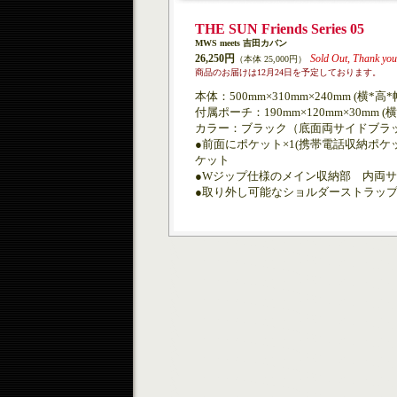
THE SUN Friends Series 05
MWS meets 吉田カバン
26,250円
Sold Out, Thank yo
（本体 25,000円）
商品のお届けは12月24日を予定しております。
本体：500mm×310mm×240mm (横*高
付属ポーチ：190mm×120mm×30mm (
カラー：ブラック（底面両サイドブラ
●前面にポケット×1(携帯電話収納ポケ
ケット
●Wジップ仕様のメイン収納部 内両
●取り外し可能なショルダーストラッ