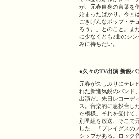
が、元春自身の言葉を
始まったばかり。今回は
ごきげんなポップ・チ
ろう。」とのこと。ま
に少なくとも2曲のシ
みに待ちたい。
●久々のTV出演-新鋭
元春が久しぶりにテレ
れた新進気鋭のバンド
出演だ。先日レコーデ
ス。音楽的に息投合し
た模様。それを受けて
別番組を放送、そこで
した。『プレイグスのメ
シップがある。ロック