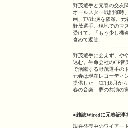
野茂選手と元春の交友
オールスター戦開催時
画、TV出演を依頼。元
野茂選手、現地でのマ
受けて、「もう少し機会
含めて返答。
野茂選手に会えず、や
込む。生命会社のCF音
で活躍する野茂選手の
元春は現在レコーディ
提供した。CFは8月か
春の音楽。夢の共演の実
●雑誌Wiredに元春記事
現在発売中のワイアード