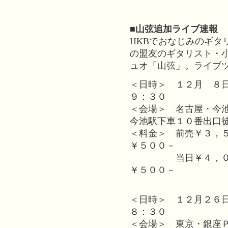
■山弦追加ライブ速報
HKBでおなじみのギタ
の盟友のギタリスト・
ュオ「山弦」。ライブ
＜日時＞ １２月 ８
９：３０
＜会場＞ 名古屋・今
今池駅下車１０番出口
＜料金＞ 前売￥３，
￥５００－
当日￥４，０００
￥５００－
＜日時＞ １２月２６
８：３０
＜会場＞ 東京・銀座