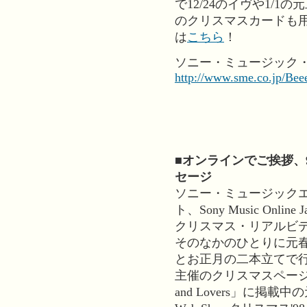
で12/24のイヴや1/
のクリスマスカードも
は
こちら
！
ソニー・ミュージック・
http://www.sme.co.jp/Bee
■オンラインでご挨拶、
セージ
ソニー・ミュージック
ト、Sony Music Onl
クリスマス・リアルビ
そのなかのひとりに元
とお正月の二本立てで
主催のクリスマスページ、「Mess
and Lovers」に掲載