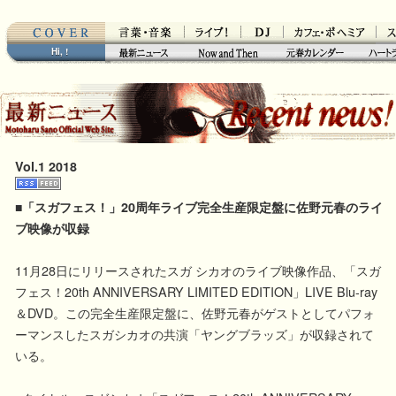
MWSトップ
音楽・言葉
ライブ！
ライブ！
カフェ・ボヘミア
スト
Hi,
!
最新ニュース
Now & Then
元春カレンダー
ハート
Vol.1 2018
■「スガフェス！」20周年ライブ完全生産限定盤に佐野元春のライ
ブ映像が収録
11月28日にリリースされたスガ シカオのライブ映像作品、「スガ
フェス！20th ANNIVERSARY LIMITED EDITION」LIVE Blu-ray
＆DVD。この完全生産限定盤に、佐野元春がゲストとしてパフォ
ーマンスしたスガシカオの共演「ヤングブラッズ」が収録されて
いる。