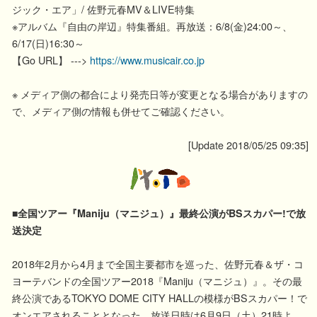
ジック・エア」/ 佐野元春MV＆LIVE特集
※アルバム『自由の岸辺』特集番組。再放送：6/8(金)24:00～、
6/17(日)16:30～
【Go URL】 --->
https://www.musicair.co.jp
※ メディア側の都合により発売日等が変更となる場合がありますの
で、メディア側の情報も併せてご確認ください。
[Update 2018/05/25 09:35]
■全国ツアー『Maniju（マニジュ）』最終公演がBSスカパー!で放
送決定
2018年2月から4月まで全国主要都市を巡った、佐野元春＆ザ・コ
ヨーテバンドの全国ツアー2018『Maniju（マニジュ）』。その最
終公演であるTOKYO DOME CITY HALLの模様がBSスカパー！で
オンエアされることとなった。放送日時は6月9日（土）21時よ