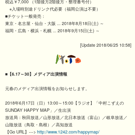
税込￥7,000 （1階後方2階後方・整理番号付）
※入場時別途ドリンク代必要（福岡公演は不要）
■チケット一般発売：
東京・名古屋・仙台・大阪 ... 2018年8月18日(土) ～
福岡・広島・横浜・札幌 ... 2018年9月15日(土) ～
[Update 2018/06/25 10:58]
■【6.17～30】メディア出演情報
元春のメディア出演情報をお知らせします。
2018年6月17日（日）13:00～15:00【ラジオ】「中村こずえの
SUNDAY HAPPY MAP」／生出演
放送局：秋田放送／山形放送／北日本放送（富山）／岐阜放送／
山陰放送（鳥取・島根）／高知放送
【Go URL】--->
http://www.1242.com/happymap/