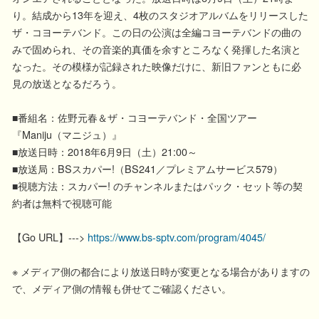
り。結成から13年を迎え、4枚のスタジオアルバムをリリースした
ザ・コヨーテバンド。この日の公演は全編コヨーテバンドの曲の
みで固められ、その音楽的真価を余すところなく発揮した名演と
なった。その模様が記録された映像だけに、新旧ファンともに必
見の放送となるだろう。
■番組名：佐野元春＆ザ・コヨーテバンド・全国ツアー
『Maniju（マニジュ）』
■放送日時：2018年6月9日（土）21:00～
■放送局：BSスカパー!（BS241／プレミアムサービス579）
■視聴方法：スカパー! のチャンネルまたはパック・セット等の契
約者は無料で視聴可能
【Go URL】--->
https://www.bs-sptv.com/program/4045/
※ メディア側の都合により放送日時が変更となる場合がありますの
で、メディア側の情報も併せてご確認ください。