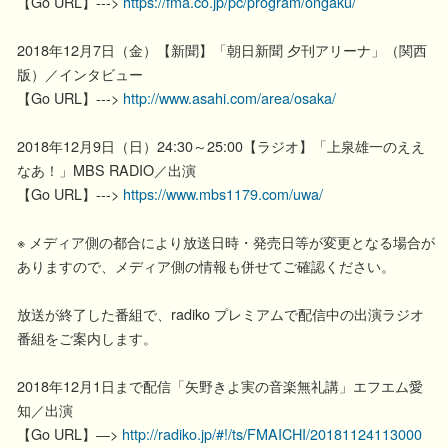
【Go URL】--->
https://fma.co.jp/pc/program/ongaku/
2018年12月7日（金）【新聞】「朝日新聞 夕刊アリーナ」（関西
版）／インタビュー
【Go URL】--->
http://www.asahi.com/area/osaka/
2018年12月9日（日）24:30～25:00【ラジオ】「上泉雄一のええ
なあ！」MBS RADIO／出演
【Go URL】--->
https://www.mbs1179.com/uwa/
※ メディア側の都合により放送日時・発売日等が変更となる場合が
ありますので、メディア側の情報も併せてご確認ください。
放送が終了した番組で、radiko プレミアムで配信中の出演ラジオ
番組をご案内します。
2018年12月1日まで配信「矢野きよ実の音楽無礼講」エフエム愛
知／出演
【Go URL】―>
http://radiko.jp/#!/ts/FMAICHI/20181124113000