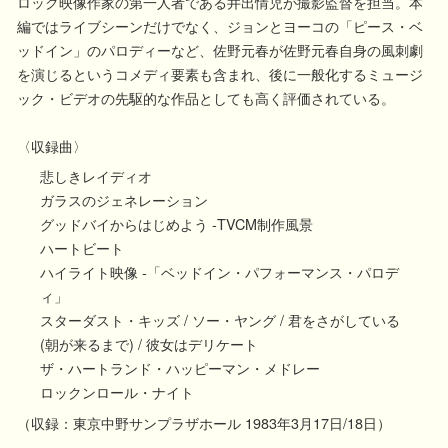
ロック映像作家の第一人者である井出情児が撮影監督を担当。本
編ではライブシーンだけでなく、ジョンとヨーコの「ピース・ベ
ッドイン」のパロディーなど、佐野元春が佐野元春自身の風刺劇
を演じるというコメディ要素も含まれ、後に一般化するミュージ
ック・ビデオの先駆的な作品としても高く評価されている。
〈収録曲〉
悲しきレイディオ
ガラスのジェネレーション
グッドバイからはじめよう -TVCM制作風景
ハートビート
ハイライト映像 -「ベッドイン・パフォーマンス・パロデ
ィ」
スターダスト・キッズ / ソー・ヤング / 君をさがしている
(朝が来るまで) / 彼女はデリケート
ザ・ハートランド・ハッピーマン・メドレー
ロックンロール・ナイト
（収録：東京中野サンプラザホール 1983年3月17日/18日）