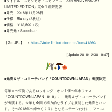
■タイトル：スガシカオ「スガフェス！20th ANNIVERSARY
LIMITED EDITION」完全生産限定版
■発売：2018年11月28日
■仕様：Blu-ray (3枚組)
■価格：￥12,500 + 税
■発売元：Speedstar
【Go URL】--->
https://victor-limited-store.net/item/41260/
[Update 2018/12/30 19:47]
■元春＆ザ・コヨーテバンド「COUNTDOWN JAPAN」出演決定
毎年末の恒例であるロッキング・オン主催の年末フェス
「COUNTDOWN JAPAN 18/19」に、元春＆ザ・コヨーテバンド
が出演する。今年も全国で精力的なライブを展開した元春とバン
ド。その2018年の締めくくりにとなるステージだけに、フェスに