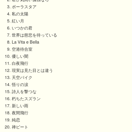
ポーラスタア
私の太陽
紅い月
いつかの君
世界は慈悲を待っている
La Vita e Bella
空港待合室
優しい闇
白夜飛行
現実は見た目とは違う
天空バイク
悟りの涙
詩人を撃つな
朽ちたスズラン
新しい雨
夜間飛行
純恋
禅ビート