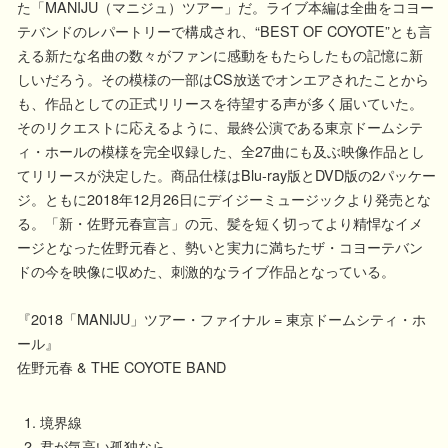
た「MANIJU（マニジュ）ツアー」だ。ライブ本編は全曲をコヨー
テバンドのレパートリーで構成され、“BEST OF COYOTE”とも言
える新たな名曲の数々がファンに感動をもたらしたもの記憶に新
しいだろう。その模様の一部はCS放送でオンエアされたことから
も、作品としての正式リリースを待望する声が多く届いていた。
そのリクエストに応えるように、最終公演である東京ドームシテ
ィ・ホールの模様を完全収録した、全27曲にも及ぶ映像作品とし
てリリースが決定した。商品仕様はBlu-ray版とDVD版の2パッケー
ジ。ともに2018年12月26日にデイジーミュージックより発売とな
る。「新・佐野元春宣言」の元、髪を短く切ってより精悍なイメ
ージとなった佐野元春と、勢いと実力に満ちたザ・コヨーテバン
ドの今を映像に収めた、刺激的なライブ作品となっている。
『2018「MANIJU」ツアー・ファイナル = 東京ドームシティ・ホ
ール』
佐野元春 & THE COYOTE BAND
境界線
君が気高い孤独なら