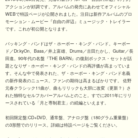
アクションが好調です。アルバムの発売にあわせてオフィシャル
WEBで特設ページが公開されました。注目は新作アルバムのプロ
モーション・ムービー『自由の岸辺』ミュージック・トレイラー
です。これが初公開となります。
バッキング・バンドはザ・ホーボー・キング・バンド。キーボー
ド／Dr.kyOn、Bass／井上富雄、Drums／古田たかし、Guitar／長
田進。90年代の名盤『THE BARN』の復刻ボックス・セットが話
題となりザ・ホーボー・キング・バンドの再評価が高まっていま
す。そんな中で発表された、ザ・ホーボー・キング・バンド名義
の新作発表のニュース。ファンの期待は高まるばかりです。 佐野
元春クラシック11曲が、曲もリリックも大胆に改変（更新？）さ
れた独特なセルフカバーアルバムとのこと。すでに2011年にリリ
ースされている「月と専制君主」の続編といえます。
初回限定盤:CD+DVD、通常盤、アナログ盤（180グラム重量盤）
の3形態でのリリース。詳細は特設ページをご覧ください。