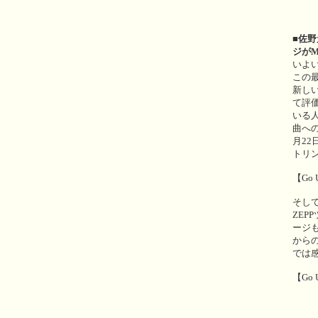
■佐野
ジが
いよ
この
新し
て評
いる
曲への
月2
トリ
【Go 
そし
ZEP
ージ
から
では
【Go 