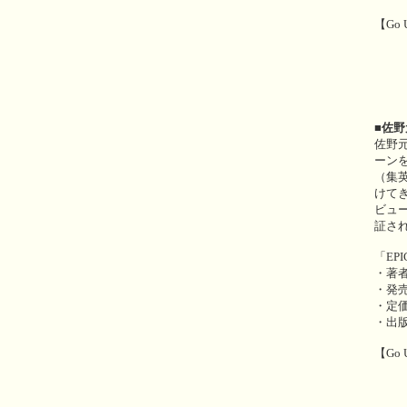
【Go 
■佐
佐野元
ーンを
（集
けて
ビュ
証さ
「EP
・著
・発売
・定価
・出
【Go 