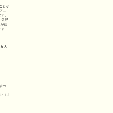
ることが
アニ
エア。
に佐野
クが繰
シャ
 & 大
すの
 14:41]