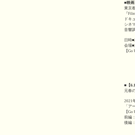
■映画
東京
『Fi
ドキ
シネ
音響調
日時■
会場
【Go 
■【6
元春
202
「ア
【Go 
前編
後編