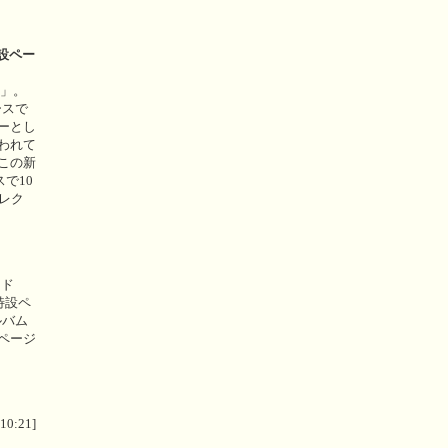
特設ペー
月」。
ースで
ーとし
われて
この新
スで10
レク
ンド
特設ペ
ルバム
ページ
 10:21]