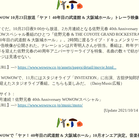
WOW 10月23日放送「ヤァ！ 40年目の武道館 & 大阪城ホール」トレーラ映
ぐだ。10月23日夜9:00から放送、2カ月連続となる佐野元春 40th Anniversary
OWスペシャル番組のひとつ『佐野元春 & THE COYOTE GRAND ROCKESTR
40年目の武道館 & 大阪城ホール」』。2時間に渡るライブ・ドキュメンタリ
予告映像が公開された。ナレーションは片寄明人さんが担当。番組は、昨年デ
周年を迎えた佐野元春の40周年アニバーサリーライブを特集、名曲の数々で紡
ージは見逃せない。
URL】--->
https://www.wowow.co.jp/assets/pages/detail/movie.html...
WOWOWで、11月にはスタジオライブ「INVITATION」に出演、古舘伊知郎
迎えたスタジオライブ番組。こちらも楽しみだ。（DaisyMusic広報）
連サイト：
月連続！佐野元春 40th Anniversary WOWOWスペシャル」
URL】--->
https://www.wowow.co.jp/music/moto/
[Update 2021/10/14
WOWで「ヤァ！ 40年目の武道館 & 大阪城ホール」10月オンエア決定。音楽