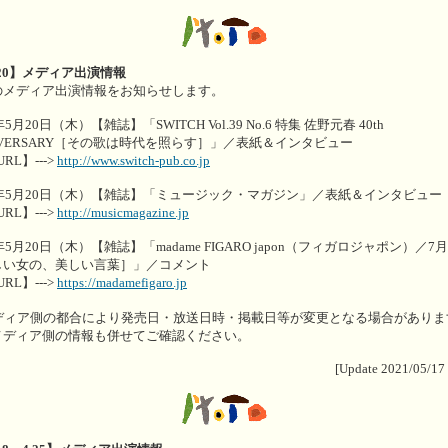
.20】メディア出演情報
のメディア出演情報をお知らせします。
年5月20日（木）【雑誌】「SWITCH Vol.39 No.6 特集 佐野元春 40th
IVERSARY［その歌は時代を照らす］」／表紙＆インタビュー
URL】--->
http://www.switch-pub.co.jp
1年5月20日（木）【雑誌】「ミュージック・マガジン」／表紙＆インタビュー
URL】--->
http://musicmagazine.jp
1年5月20日（木）【雑誌】「madame FIGARO japon（フィガロジャポン）／7
しい女の、美しい言葉］」／コメント
URL】--->
https://madamefigaro.jp
メディア側の都合により発売日・放送日時・掲載日等が変更となる場合がありま
メディア側の情報も併せてご確認ください。
[Update 2021/05/17