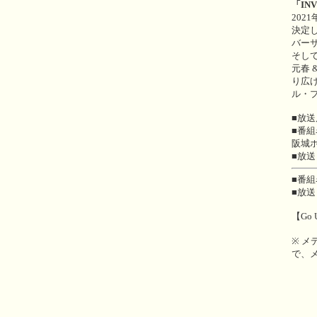
「IN
202
決定
バーサ
そして
元春 
り広
ル・
■放
■番組
阪城
■放送
■番組
■放送
【Go 
※ 
で、