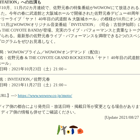
VITATION」への出演も
1年10月、11月の2カ月連続で、佐野元春の特集番組がWOWOWにて放送され
した。今年の春に武道館と大阪城ホールで開催された佐野元春デビュー40周年
リーライブ「ヤァ！ 40年目の武道館 & 大阪城ホール」の模様が10月にオン
11月はWOWOWオリジナル音楽番組「INVITATION」（司会：古舘伊知郎）
& THE COYOTE BANDが登場。充実のライブ・パフォーマンスと貴重なトー
げられる。最新形の佐野元春ライブ・パフォーマンスを満喫できる2つのスペ
プログラムをぜひお見逃しなく。
送局：WOWOWプライム／WOWOWオンデマンド（配信）
名：佐野元春 & THE COYOTE GRAND ROCKESTRA「ヤァ！ 40年目の武道館
ホール」
日時：2021年10月23日（土）21:00～
名：INVITATION／佐野元春
日時：2021年11月27日（土）21:00～
URL】--->
https://www.wowow.co.jp/moto/
メディア側の都合により発売日・放送日時・掲載日等が変更となる場合がありま
メディア側の情報も併せてご確認ください。
[Update 2021/08/27