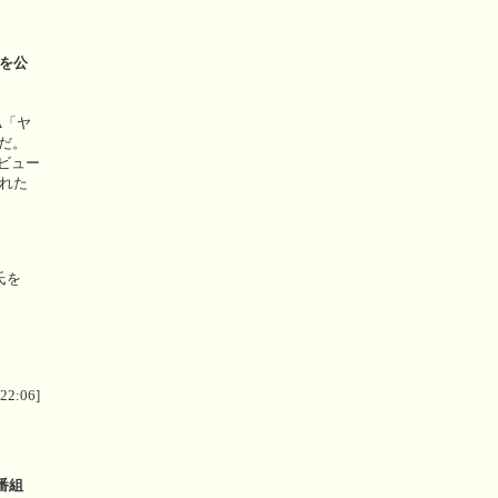
像を公
A「ヤ
ーだ。
ビュー
がれた
氏を
 22:06]
番組