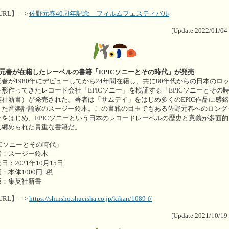
URL】--->
佐野元春40周年記念 フィルムフェスティバル
[Update 2022/01/04
野元春が在籍したレーベルの書籍「EPICソニーとその時代」が発売
春が1980年にデビューしてから24年間在籍し、共に80年代からの日本のロ
形作ってきたレコード会社「EPICソニー」を検証する「EPICソニーとその
英社新書）が発売された。著者は「サムデイ」をはじめ多くのEPIC作品に感
きた音楽評論家のスージー鈴木。この書籍の目玉でもある佐野元春へのロング
ーをはじめ、EPICソニーという日本のレコードレーベルの歴史と意義が多面
れ纏められた貴重な書籍だ。
ICソニーとその時代」
者：スージー鈴木
日：2021年10月15日
：本体1000円+税
版：集英社新書
URL】--->
https://shinsho.shueisha.co.jp/kikan/1089-f/
[Update 2021/10/19