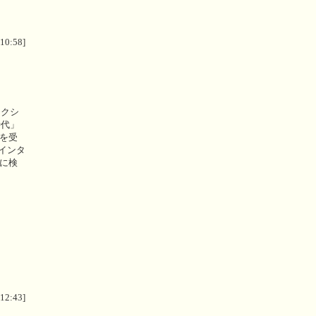
 10:58]
ックシ
時代」
銘を受
インタ
的に検
 12:43]