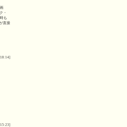
画
ック・
の時も
が直接
 18:14]
 15:23]