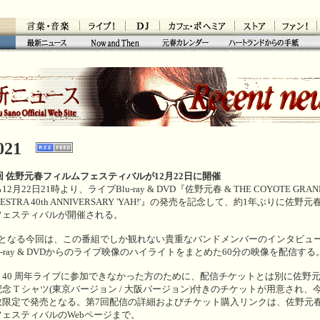
音楽・言葉
ライブ！
ライブ！
カフェ・ボヘミア
ストア
ファン！
Now & Then
最新ニュース
元春カレンダー
ハートランドからの手紙
021
回 佐野元春フィルムフェスティバルが12月22日に開催
2月22日21時より、ライブBlu-ray & DVD『佐野元春 & THE COYOTE GRAN
KESTRA 40th ANNIVERSARY 'YAH!'』の発売を記念して、約1年ぶりに佐野
フェスティバルが開催される。
回となる今回は、この番組でしか観れない貴重なバンドメンバーのインタビュ
lu-ray & DVDからのライブ映像のハイライトをまとめた60分の映像を配信する
40 周年ライブに参加できなかった方のために、配信チケットとは別に佐野元春
念 T シャツ(東京バージョン / 大阪バージョン)付きのチケットが用意され、
数限定で発売となる。第7回配信の詳細およびチケット購入リンクは、佐野元
フェスティバルのWebページまで。