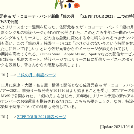
元春 & ザ・コヨーテ・バンド新曲「銀の月」「ZEPP TOUR 2021」二つの
MWSで公開
いよリリースまで一週間を切った、佐野元春 & ザ・コヨーテ・バンド「銀の
最新シングルの特設ページがMWSで公開された。このところ半年に一曲のペ
いシングルをリリースし、どの曲も急激に変化する今に鳴らされるべきナンバ
価も高い。この「銀の月」特設ページには「かけがえのない今という時間を奪
人たちに届いてほしい」という佐野元春からのメッセージが添えられており、
期待を高めてくれる。iTunes Store、Apple Music、Spotifyなどの配信サービ
2日に販売・配信スタート。特設ページではリリース日に配信サービスへのダイ
ンクを設置し、皆さんからの感想も募集します。
URL】--->
「銀の月」特設ページ
て11月に東京・大阪・名古屋・横浜で開催となる佐野元春 & ザ・コヨーテバ
Pツアー2021。前売り一般発売が10月16日より始まることを受け、本ツアーの
もMWSで公開された。「銀の月」をはじめ、来年春にリリース予定の新作ア
のナンバーのお披露目も期待されるだけに、こちらも要チェック。なお、特設
感染症予防策についての詳細も発信している。
URL】--->
ZEPP TOUR 2021特設ページ
[Update 2021/10/16