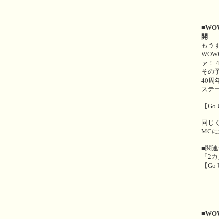
■WO
開
もうす
WOW
ァ！ 
その
40
ステ
【Go 
同じく
MCに
■関
「2カ
【Go 
■WO