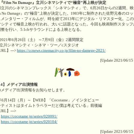
『Film No Damage』立川シネマシティで“極音”再上映が決定
都立川のシネマコンプレックス「シネマシティ」で、6月26日からの2週間、映
lm No Damage』の“極音”上映が決定した。1983年に制作された佐野元春のロ
ュメンタリー・フィルムが、時を経て2013年にデジタル・リマスター化。こ
マシティで極音上映が行われ、大いに話題となった。今回も映画制作スタッフ
整を行い、5.1chサラウンドによる上映となる。
2021年6月26日（土） ～7月9日（金）2週間限定
■立川シネマシティ・シネマ・ツー／cスタジオ
URL】--->
https://ccnews.cinemacity.co.jp/film-no-damege-2021/
[Update 2021/06/15
.14】メディア出演情報
のメディア出演情報をお知らせします。
1年6月14日（月）～【WEB】「Cocotame」／インタビュー
ーティストはタイムトラベラーだと僕は考えている」前後編
URL】--->
：
https://cocotame.jp/series/020091/
：
https://cocotame.jp/series/020104/
[Update 2021/06/15