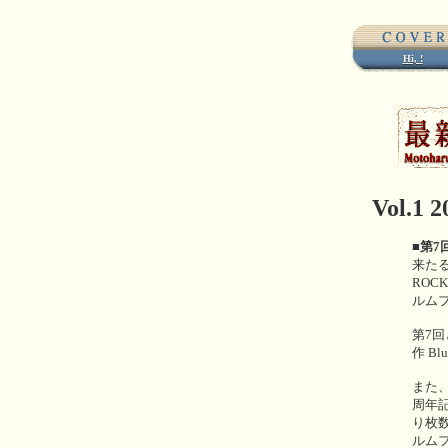
MWSトップ
Hi,
!
Vol.1 2
■第7
来たる1
ROC
ルム
第7
作 B
また、
周年記
り枚
ルム