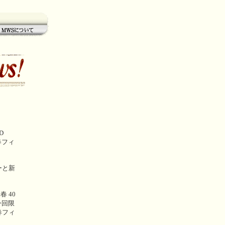
MWSについて
D
元春フィ
ーと新
。
 40
今回限
春フィ