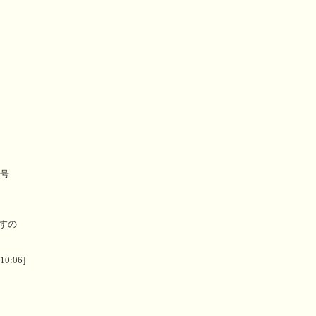
月号
すの
 10:06]