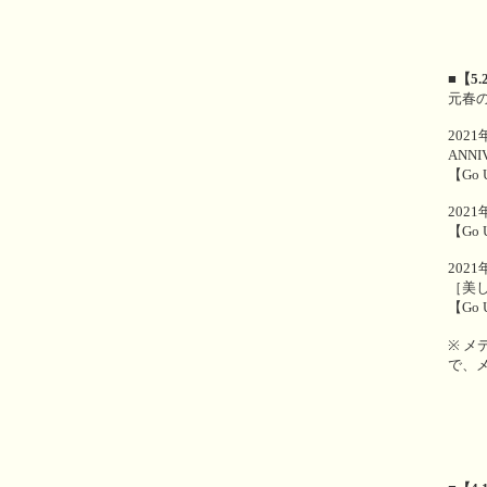
■【5
元春
2021
ANN
【Go 
202
【Go 
202
［美
【Go 
※ 
で、