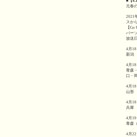
■【4
元春
202
スから
【Go 
パー
放送
4月1
新潟
4月1
青森
口・
4月1
山形
4月1
兵庫
4月1
青森
4月2