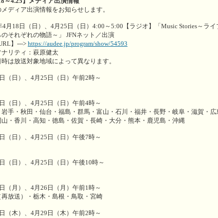
.18～4.25】メディア出演情報
のメディア出演情報をお知らせします。
1年4月18日（日）、4月25日（日）4:00～5:00【ラジオ】「Music Stories～ラ
のそれぞれの物語～」 JFNネット／出演
URL】--->
https://audee.jp/program/show/54593
ソナリティ：萩原健太
日時は放送対象地域によって異なります。
8日（日）、4月25日（日）午前2時～
8日（日）、4月25日（日）午前4時～
・岩手・秋田・仙台・福島・群馬・富山・石川・福井・長野・岐阜・滋賀・広
岡山・香川・高知・徳島・佐賀・長崎・大分・熊本・鹿児島・沖縄
8日（日）、4月25日（日）午後7時～
8日（日）、4月25日（日）午後10時～
9日（月）、4月26日（月）午前1時～
（再放送）・栃木・島根・鳥取・宮崎
2日（木）、4月29日（木）午前2時～