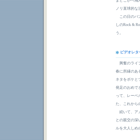
まどこかへ飛
ノリ直球的な
この日のバン
しのRock 
う。
ビデオレター
興奮のライブ
春に所縁のあ
ネタをボケと
発足のおめで
って、レーベ
た、これから
続いて、アメ
との親交の深
ルを大人しめ