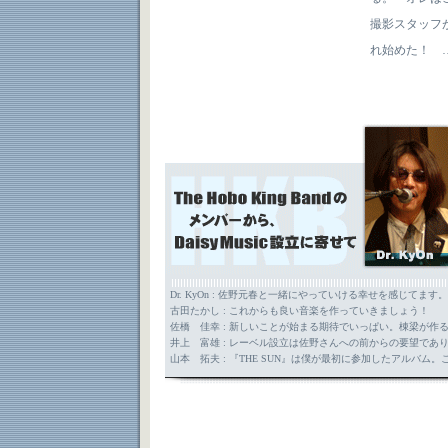
撮影スタッフ
れ始めた！ 
Dr. KyOn : 佐野元春と一緒にやっていける幸せを感じ
古田たかし : これからも良い音楽を作っていきましょう！
佐橋 佳幸 : 新しいことが始まる期待でいっぱい。棟梁が作
井上 富雄 : レーベル設立は佐野さんへの前からの要望で
山本 拓夫 : 『THE SUN』は僕が最初に参加したアルバ