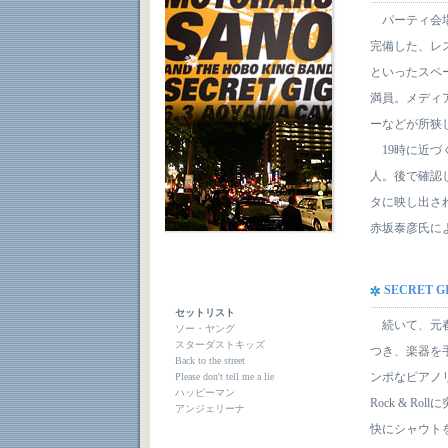
パーティ会場
完備した、レ
といったスペ
満員。メディ
ーなどが所狭
19時に近づ
人。後で確認
タに映し出さ
赤坂泰彦氏に
SECRET GIG
セットリスト
続いて、元春
ソー・ヤング
スターダストキッズ
つき、楽器を
Back to the street
ンポなピアノ
Please don't tell me a lie
ハッピーマン
Rock & R
アンジェリーナ
快にシャウト