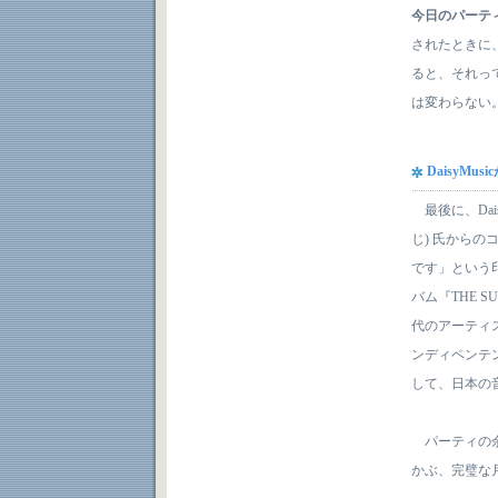
今日のパーテ
されたときに
ると、それっ
は変わらない。だ
DaisyM
最後に、Dai
じ) 氏からの
です」という
バム『THE
代のアーティ
ンディペンテ
して、日本の音
パーティの余
かぶ、完璧な