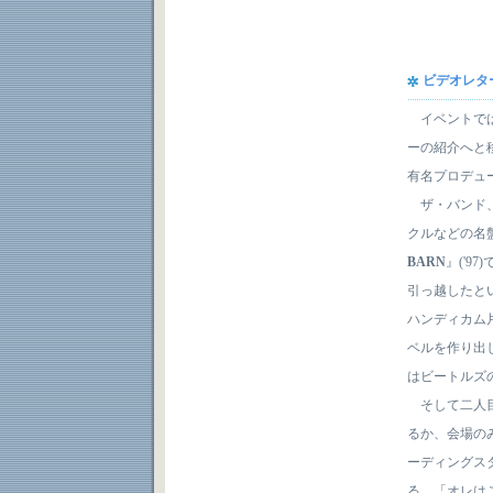
ビデオレタ
イベントでは
ーの紹介へと
有名プロデュ
ザ・バンド、
クルなどの名
BARN
』
('9
引っ越したと
ハンディカム
ベルを作り出
はビートルズの「He
そして二人目
るか、会場の
ーディングス
る。「オレは