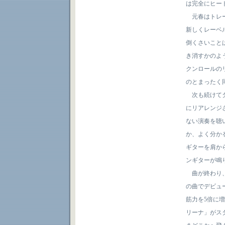
は完全にヒー
元春はトレードマ
新しくレーベ
倒くさいこと
き消すかのよ
クンロールのリフ
のとまったく
次も続けてタ
にリアレンジされた
ない演奏を聴
か、よく分か
ギターを肩か
ンギターが鳴り
曲が終わり、元
の曲でデビュ
筋力を5倍に
リーナ」がス