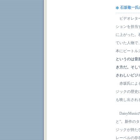
石坂敬一氏の挨
ビデオレターの
ションを担当
に上がった。
ていた人物で
本にビートル
というのは音楽
き方だ。そして
さわしいビジ
赤坂氏による
ジックの歴史
も映し出され
DaisyMus
と”。新作の
ジックが持た
レーベルの存