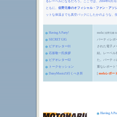
るレーベルになるだろう。ここでは、2004年6月
ともに、
佐野元春のオフィシャル・ファン・アソシ
ットな体温までも真空パックにしたかのような、
Having A Party!
mofa
[ 佐野元春 the o
SECRET GIG
パーティレポ
ビデオレター01
された電子メ
石坂敬一氏挨拶
結。レーベル
ビデオレター02
た。パーティ
トークセッション
重なレポート
DaisyMusicの行くべき所
[
mofaレポ
Having A Pa