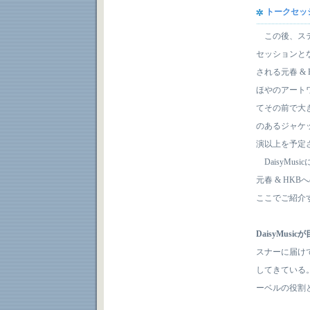
トークセッシ
この後、ステー
セッションとな
される元春 &
ほやのアート
てその前で大
のあるジャケッ
演以上を予定され
DaisyMu
元春 & H
ここでご紹介
DaisyMusi
スナーに届け
してきている
ーベルの役割