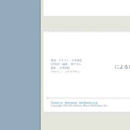
構成・テキスト：今井健史
QT制作・編集： 林ワタル
による
撮影： 大澤則昭
デザイン： コヤママサシ
Contact us : daisymusic_info@moto.co.jp
Copyright 2004 M's Factory Music Publishers, Inc.