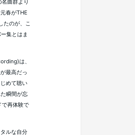
の名曲群より
元春がTHE
義したのが、こ
カバー集とはま
rding)は、
ドが最高だっ
はじめて聴い
れた瞬間が忘
ドで再体験で
タルな自分