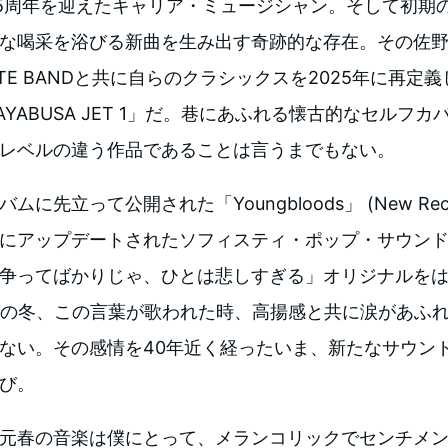
5周年を迎えたキャリア・ミュージシャン。そして初期
な喝采を浴びる新曲を生み出す奇跡的な存在。その佐野
OTE BANDと共に自らのクラシックスを2025年に再定
AYABUSA JET 1」だ。巷にあふれる懐古的なセルフ
レベルの違う作品であることは言うまでもない。
に先立って公開された「Youngbloods」 (New Reco
にアップデートされたソフィスティ・ポップ・サウン
争ってばかりじゃ、ひとは悲しすぎる」オリジナルを
歳の冬、この言葉が歌われた時、高揚感と共に涙があふ
ない。その感情を40年近く経ったいま、新たなサウン
び。
元春の音楽は僕にとって、メランコリックでセンチメン