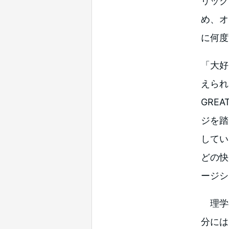
リック
め、オ
に何度
「大好
えられ
GRE
ジを踏
してい
どの快
ージシ
理学
分には