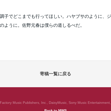
調子でどこまでも行ってほしい。ハヤブサのように、ジ
のように。佐野元春は僕らの道しるべだ。
寄稿一覧に戻る
actory Music Publishers, Inc., DaisyMusic, Sony Music Entertainment, I
Back to MWS