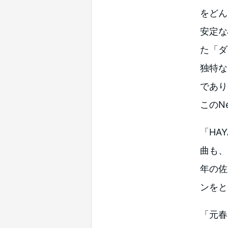
をどん
安定な
た「ダ
独特な
であり
このN
「HA
曲も、
年の佐
ンをと
「元春