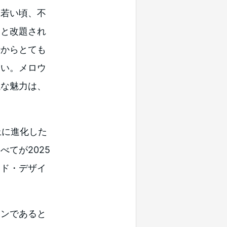
て若い頃、不
」と改題され
時からとても
ない。メロウ
議な魅力は、
線上に進化した
てが2025
ンド・デザイ
ョンであると