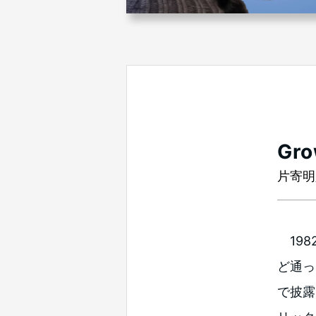
Gr
片寄明
198
ど通っ
で披露