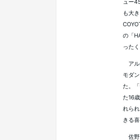
ュー4
も大き
COY
の「H
ったく
アルバム
モダン
た。「
た16
れられ
きる喜
佐野