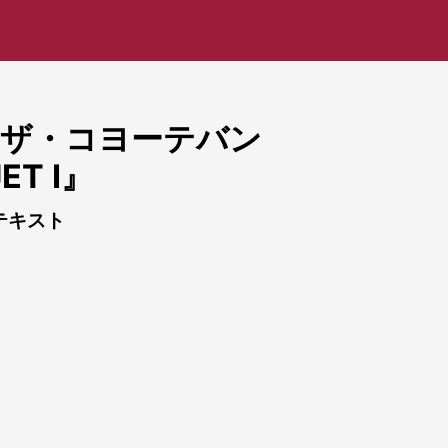
& ザ・コヨーテバン
ET I』
るテキスト