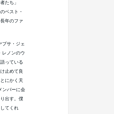
義者たち」
てのベスト・
を長年のファ
ヤブサ・ジェ
・レノンのウ
と語っている
受け止めて良
。とにかく天
のメンバーに会
語り出す。僕
にしてくれ