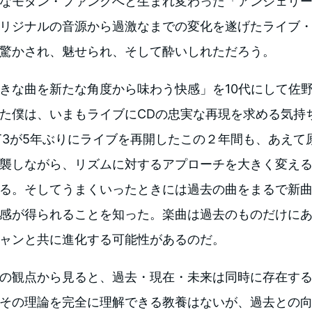
なモダン・ファンクへと生まれ変わった「アンジェリ
リジナルの音源から過激なまでの変化を遂げたライブ
驚かされ、魅せられ、そして酔いしれただろう。
きな曲を新たな角度から味わう快感」を10代にして佐
た僕は、いまもライブにCDの忠実な再現を求める気持
AT3が5年ぶりにライブを再開したこの２年間も、あえて
襲しながら、リズムに対するアプローチを大きく変え
る。そしてうまくいったときには過去の曲をまるで新
感が得られることを知った。楽曲は過去のものだけに
ャンと共に進化する可能性があるのだ。
の観点から見ると、過去・現在・未来は同時に存在する
その理論を完全に理解できる教養はないが、過去との