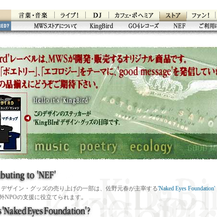
Bird' デザイン・グッズの売り上げの一部は、佐野元春が主宰する
'Naked Eyes Foundation'
外NPOの支援に役立てられます。