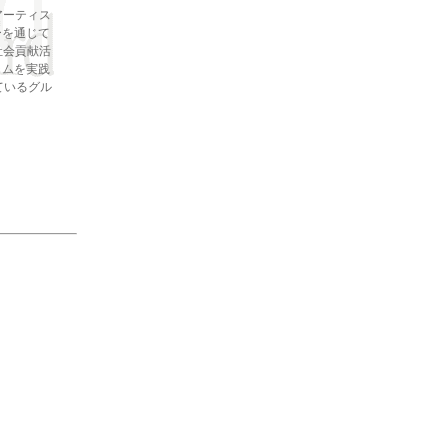
アーティス
ーを通じて
社会貢献活
ラムを実践
ているグル