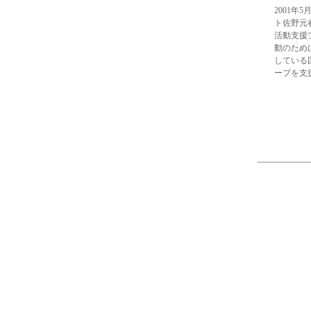
2001年
ト佐野元
活動支援
動のため
している
ープを支