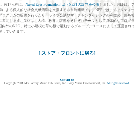
5月。佐野元春は、
Naked Eyes Foundation [以下NEF] の設立を公表
しました。NEFは、
春による個人的な社会貢献活動を支援する非営利組織です。NEFでは、チャリティ
プログラムの提供を行ったり、ライブ公演やマーチャンダイジングの利益の一部を
に還元します。NEFは、人権、教育、環境をそれぞれテーマとして具体的なプログ
国内外のNPO、特に小規模な草の根で活動するグループ、ユースによって運営され
援していきます。
[ ストア・フロントに戻る]
Contact Us
Copyright 2001 M's Factory Music Publishers, Inc. Sony Music Entertainment, Inc.
All rights reserved.