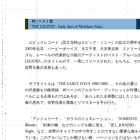
01
| ベスト盤
「THE LEGEND - Early days of Motoharu Sano」
エピックレコード（設立当時はエピック・ソニー）の設立25周年
2003年元旦、バービーボーイズ、大江千里、大沢誉志幸、ストリー
ズら、レーベルの代表的な11組のアーティストのベスト・アルバムが
LEGEND』のタイトルの下、一斉にリリースされた。もちろん、そ
佐野元春の名前もあった。
サブタイトルは「THE EARLY DAYS 1980-1989」。その名の通
の代表曲を16曲収録、40ページのフルカラー・ブックレットが付属
ベルによる企画ものではあるが、「ありふれた企画盤にはしたくな
春の意向で、佐野自身が選曲とリマスターを手がけた。
「アンジェリーナ」「ガラスのジェネレーション」「SOMEDAY」「
Bloods」「約束の橋」などのシングル曲に加え、「悲しきRADIO」「Roc
Night」など、佐野のキャリアの中で外すことのできない重要な曲
ている。このアルバムでしか聴けない曲、バージョンなどはないもの