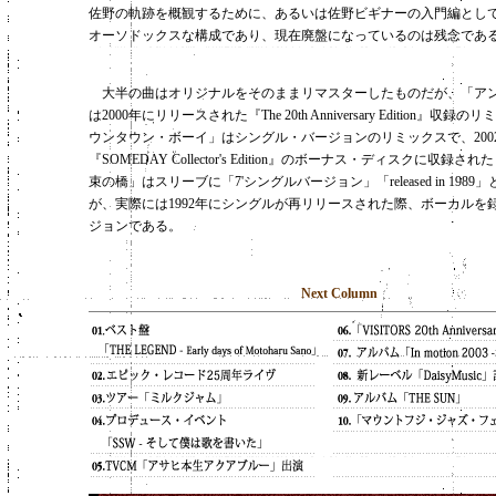
佐野の軌跡を概観するために、あるいは佐野ビギナーの入門編とし
オーソドックスな構成であり、現在廃盤になっているのは残念であ
大半の曲はオリジナルをそのままリマスターしたものだが、「ア
は2000年にリリースされた『The 20th Anniversary Edition』収録
ウンタウン・ボーイ」はシングル・バージョンのリミックスで、200
『SOMEDAY Collector's Edition』のボーナス・ディスクに収録
束の橋」はスリーブに「7'シングルバージョン」「released in 198
が、実際には1992年にシングルが再リリースされた際、ボーカルを
ジョンである。
Next Column