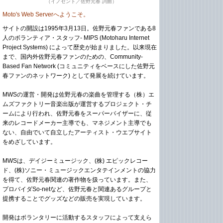
（イノセント／佐野元春 詞曲）
Moto's Web Serverへようこそ。
サイトの開設は1995年3月13日。佐野元春ファンである8
人のボランティア・スタッフ- MIPS (Motoharu Internet
Project Systems) によって歴史が始まりました。以来現在
まで、国内外佐野元春ファンのための、Community-
Based Fan Network (コミュニティをベースにした佐野元
春ファンのネットワーク) として発展を続けています。
MWSの運営・開発は佐野元春の楽曲を管理する（株）エ
ムズファクトリー音楽出版が運営するプロジェクト・チ
ームにより行われ、佐野元春をスーパーバイザーに、従
来のレコードメーカー主導でも、マネジメント主導でも
ない、自由でいて自立したアーティスト・ウエブサイト
をめざしています。
MWSは、デイジーミュージック、(株) エピックレコー
ド、(株)ソニー・ミュージックエンタテインメントの協力
を得て、佐野元春関連の著作物を扱っています。また、
プロバイダSo-netなど、佐野元春と関連あるグループと
提携することでグッズなどの販売を実現しています。
開発はボランタリーに活動するスタッフによって支えら