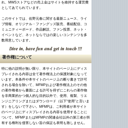
れ、MWSストアなどの売上金はサイトを維持する運営費
としてあてられています。
このサイトでは、佐野元春に関する最新ニュース、ライ
ブ情報、オリジナル・ファングッズ販売、番組配信、コ
ミュニティーボード、作品解説、ファン投票、ネット・
イベントなど、ネットならではの楽しいコンテンツを多
数用意しています。
著作権について
特に他の説明が無い限り、本サイトのページ上にディス
プレイされる内容は全て著作権法上の保護対象になって
います。本条件や本サイトのページ上の断り書きで許可
される場合を除いて、MFMPおよび著作権法上のその他
の著作権者から書面による許可を得ずにこれらの著作物
を非商業的かつ個人的な目的以外で、使用、複製、リエ
ンジニアリングまたはダウンロード（以下“使用”と言いま
す）をしないで下さい。MFMPは、ご利用者が本サイト
のページ上にディスプレイされる内容を使用することに
ついて、MFMPまたはMFMPの関連会社以外の第三者が所
有する権利を侵害しない旨の保証も表明も致しません。