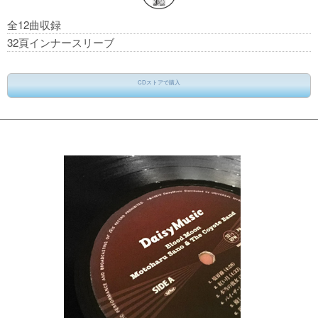
全12曲収録
32頁インナースリーブ
CDストアで購入
ストアを下からお選びください
アマゾン
タワーレコード
HMV
楽天BOOKS