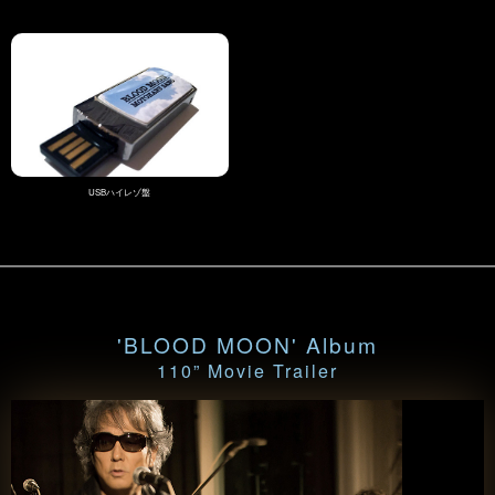
USBハイレゾ盤
'BLOOD MOON' Album
110” Movie Trailer