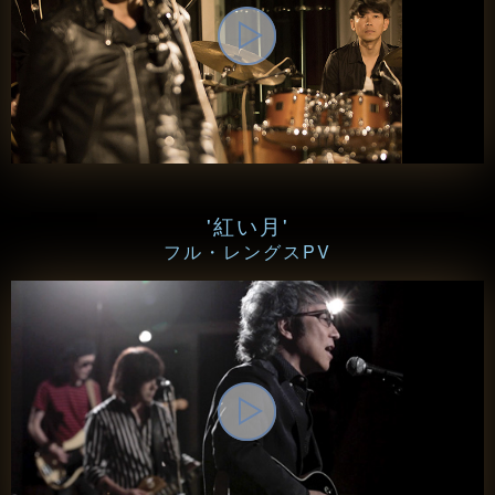
'紅い月'
フル・レングスPV