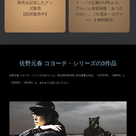
発売を記念したグッ
ド・パス記載のURLから、
ズ販売
アルバム未収録曲「あつさ
【好評販売中】
のせい」（大滝詠一カヴァ
ー）を無料配信
佐野元春 コヨーテ・シリーズの3作品
佐野元春 コヨーテ・シリーズの3タイトル。BLOOD MOONに至る重要な作品、『COYOTE』（2007年）と
『ZOOEY』（2013年）も、あわせてお楽しみください。