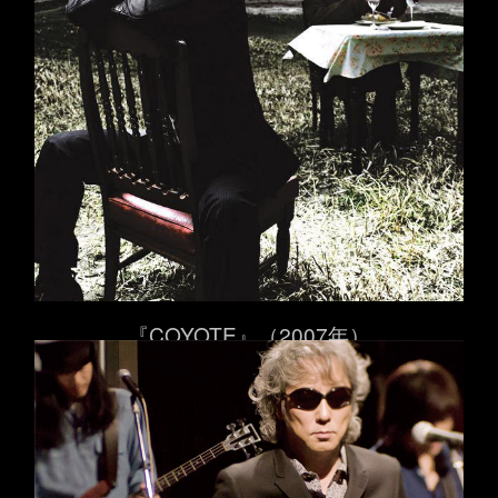
『COYOTE』（2007年）
二十一世紀の荒地を往くBoys & Girlsに。