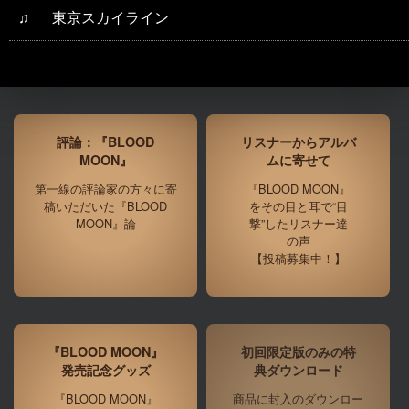
♫
東京スカイライン
評論：『BLOOD
リスナーからアルバ
MOON』
ムに寄せて
第一線の評論家の方々に寄
『BLOOD MOON』
稿いただいた『BLOOD
をその目と耳で“目
MOON』論
撃”したリスナー達
の声
【投稿募集中！】
『BLOOD MOON』
初回限定版のみの特
発売記念グッズ
典ダウンロード
『BLOOD MOON』
商品に封入のダウンロー