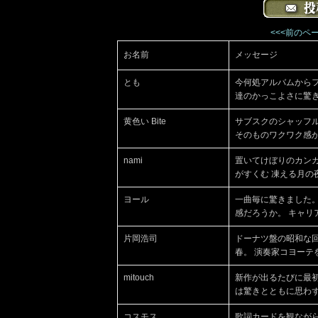
<<<前のペ
お名前
メッセージ
とも
今何処アルバムから
達のかっこよさに驚き
黄色い Bite
サブスクのシャッフル再生
そのものワクワク感
nami
置いてけぼりのカンガ
がすくむ 凍える月の夜
ヨール
一曲毎に驚きました
感だろうか。 キャリ
片岡浩司
ドーナツ盤の昭和な回
春。 演奏家コヨーテを
mitouch
新作が出るたびに最
は驚きとともに思わず
コスモス
歌詞カードを観なが