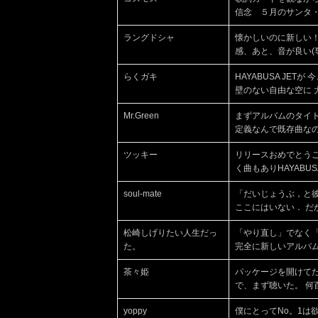
信念 ５月のサンタ・
ラングドシャ
懐かしいのに新しい
感、あと、音が良い(
らくガキ
HAYABUSA JET
壁のない自由な空に 大きな輪
Mr.Green
まずアルバムのタイトル
定義なんで既存曲なの
ツッキー
リリースおめでとう
く曲もありHAYABUS
soul-mate
「だいじょうぶ，と彼
ここにはいない． だ
松崎しげりたい人生だっ
「やり直し」でなく
た。
完全に新しいアルバム
茶々姫
パッケージを開けて
で、まず聴いた。 何
yoppy
僕にとってNo。1は