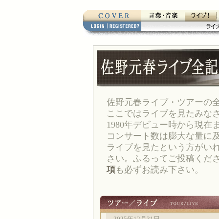
佐野元春ライブ・ツアーの
ここではライブを見たみな
1980年デビュー時から現
コンサート数は膨大な量に
ライブを見たという方がい
さい。ふるってご投稿くだ
項
も必ずお読み下さい。
2025年12月31日