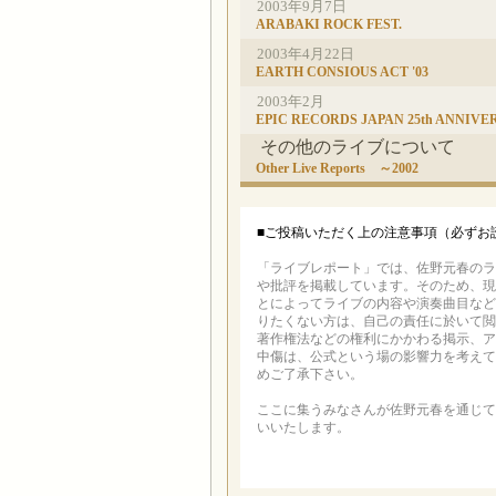
2003年9月7日
ARABAKI ROCK FEST.
2003年4月22日
EARTH CONSIOUS ACT '03
2003年2月
EPIC RECORDS JAPAN 25th ANNIVE
その他のライブについて
Other Live Reports ～2002
■ご投稿いただく上の注意事項（必ずお
「ライブレポート」では、佐野元春のラ
や批評を掲載しています。そのため、現
とによってライブの内容や演奏曲目など
りたくない方は、自己の責任に於いて閲
著作権法などの権利にかかわる掲示、ア
中傷は、公式という場の影響力を考えて
めご了承下さい。
ここに集うみなさんが佐野元春を通じて
いいたします。