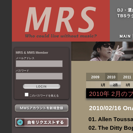
DJ・
TBSラジ
MRS & MWS Member
メールアドレス
パスワード
2009
2010
2011
1月
2月
3月
2010年 2月
このパスワードを覚える
2010/02/16 On
Allen Toussa
The Ditty Bo