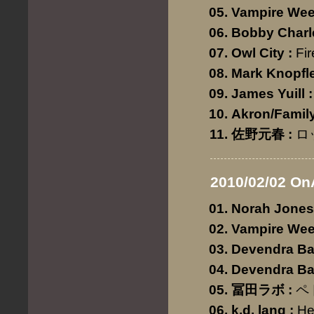
Vampire We
Bobby Charl
Owl City
:
Fir
Mark Knopfl
James Yuill
:
Akron/Famil
佐野元春
:
ロ
2010/02/02 On
Norah Jones
Vampire We
Devendra Ba
Devendra Ba
冨田ラボ
:
ペ
k.d. lang
:
He