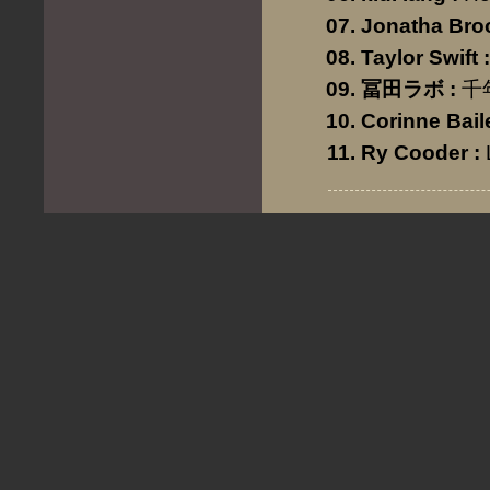
Jonatha Bro
Taylor Swift
:
冨田ラボ
:
千
Corinne Bail
Ry Cooder
: