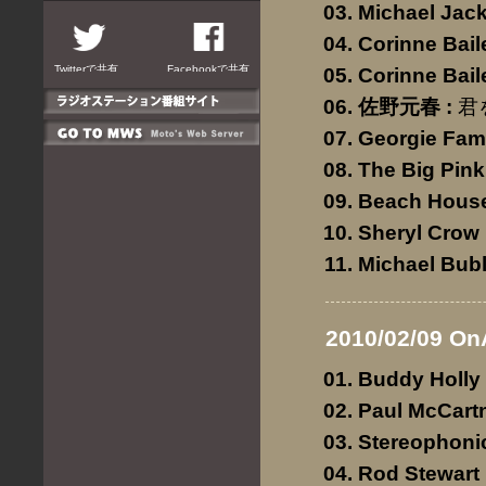
Michael Jac
Corinne Bail
Twitterで共有
Facebookで共有
Corinne Bail
佐野元春
:
君
Georgie Fa
The Big Pink
Beach Hous
Sheryl Crow
Michael Bub
2010/02/09 On
Buddy Holly
Paul McCart
Stereophoni
Rod Stewart