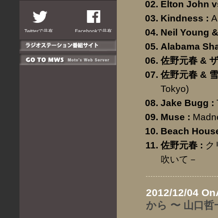
Elton John 
Kindness
:
A
Neil Young 
Twitterで共有
Facebookで共有
Alabama Sh
佐野元春 &
佐野元春 & 
Tokyo)
Jake Bugg
:
Muse
:
Madn
Beach Hous
佐野元春
:
ク
吹いて－
2012/12/04 On
から 〜 山口哲