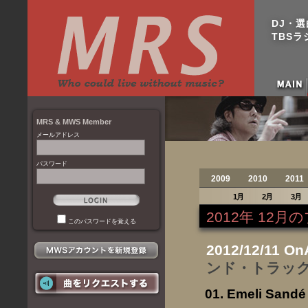
DJ・
TBSラジ
MRS & MWS Member
メールアドレス
パスワード
2009
2010
2011
1月
2月
3月
2012年 12
このパスワードを覚える
2012/12/11 On
ンド・トラッ
Emeli Sandé