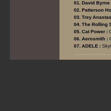
David Byrne 
Patterson H
Trey Anastas
The Rolling 
Cat Power
:
Aerosmith
:
ADELE
:
Skyf