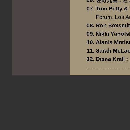
佐野元春
:
週
Tom Petty &
Forum, Los A
Ron Sexsmi
Nikki Yanofs
Alanis Moris
Sarah McLac
Diana Krall
: