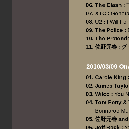
The Clash
:
T
XTC
:
Genera
U2
:
I Will Fo
The Police
:
The Pretend
佐野元春
:
グ
2010/03/09 On
Carole King
James Taylo
Wilco
:
You 
Tom Petty &
Bonnaroo Mus
佐野元春 and T
Jeff Beck
:
Y