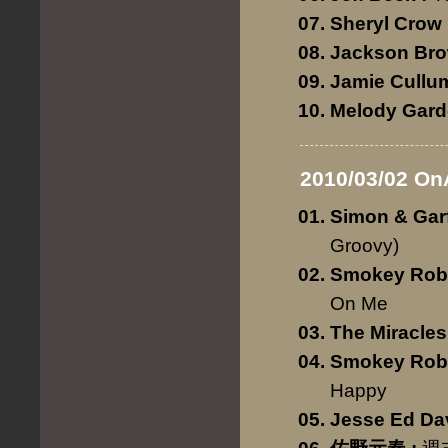
Sheryl Crow
Jackson Br
Jamie Cullu
Melody Gard
2010/03/02 On
Simon & Gar
Groovy)
Smokey Robi
On Me
The Miracles
Smokey Robi
Happy
Jesse Ed Da