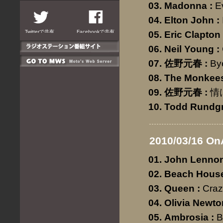
Madonna
:
E
Elton John
:
Twitterで共有
Facebookで共有
Eric Clapton
Neil Young
:
佐野元春
:
By
The Monkee
佐野元春
:
情
Todd Rundg
2010/03/16 On
John Lenno
Beach Hous
Queen
:
Craz
Olivia Newto
Ambrosia
:
B