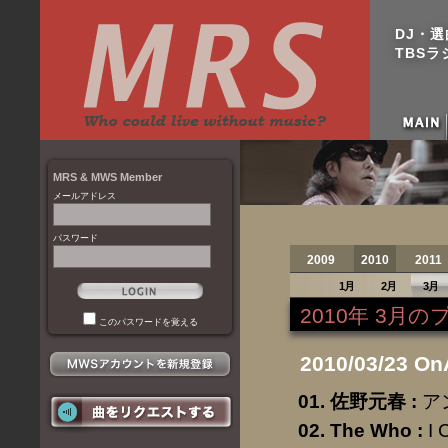
DJ・
TBSラジ
MRS & MWS Member
メールアドレス
パスワード
2009
2010
2011
1月
2月
3月
2010年 3月
このパスワードを覚える
2010/03/23 On
佐野元春
:
ア
The Who
:
I 