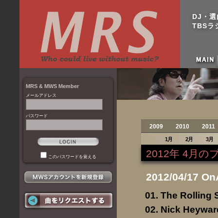
DJ・
TBSラジ
MRS & MWS Member
メールアドレス
パスワード
2009
2010
2011
1月
2月
3月
2012年 4月
このパスワードを覚える
2012/04/17 On
The Rolling 
Nick Heywar