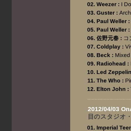
Weezer
:
I D
Guster
:
Arch
Paul Weller
:
Paul Weller
:
佐野元春
:
コ
Coldplay
:
Vi
Beck
:
Mixed
Radiohead
:
Led Zeppeli
The Who
:
Pi
Elton John
:
2012/04/03 On
目のスタジオ・
Imperial Tee