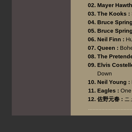
Mayer Hawt
The Kooks
:
Bruce Sprin
Bruce Sprin
Neil Finn
:
H
Queen
:
Boh
The Pretend
Elvis Costell
Down
Neil Young
:
Eagles
:
One 
佐野元春
:
ニ