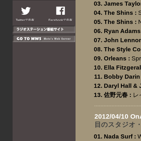
James Taylo
The Shins
:
Twitterで共有
Facebookで共有
The Shins
:
Ryan Adams 
John Lenno
The Style Co
Orleans
:
Spr
Ella Fitzgera
Bobby Darin
Daryl Hall &
佐野元春
:
レ
2012/04/10 On
目のスタジオ・
Nada Surf
:
W